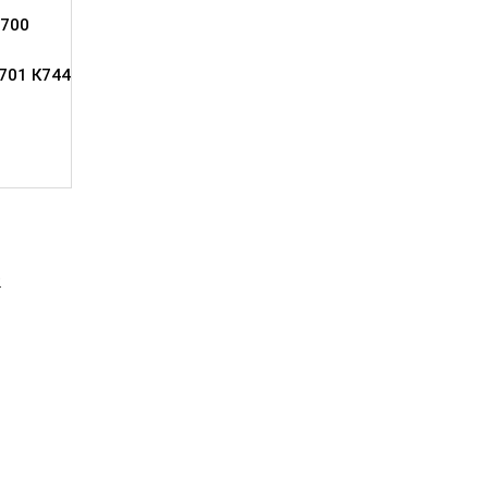
700
701 К744
2