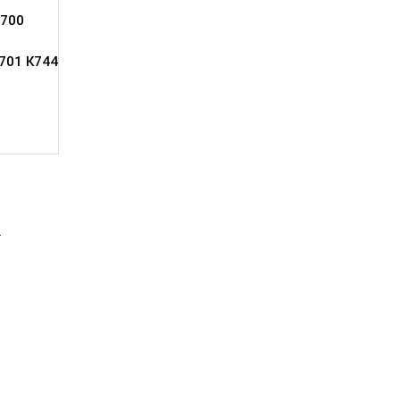
700
701 К744
2