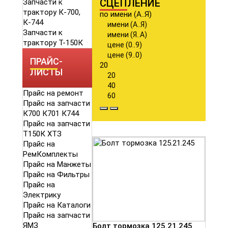
СЦЕПЛЕНИЕ
Запчасти к
трактору К-700,
по имени (А..Я)
К-744
имени (А..Я)
Запчасти к
имени (Я..А)
трактору Т-150К
цене (0..9)
цене (9..0)
ПРАЙС-
20
ЛИСТЫ
20
40
Прайс на ремонт
60
Прайс на запчасти
К700 К701 К744
Прайс на запчасти
Т150К ХТЗ
Прайс на
РемКомплекты
Прайс на Манжеты
Прайс на Фильтры
Прайс на
Электрику
Прайс на Каталоги
Прайс на запчасти
ЯМЗ
Болт тормозка 125.21.245